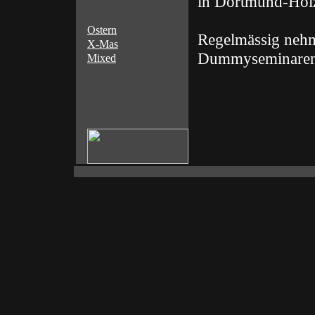
in Dortmund-Hol
Ostern
Regelmässig nehm
X-Mas
Dummyseminaren 
Mixed